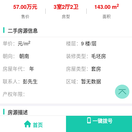
2
57.00万元
3
室
2
厅
2
卫
143.00 m
售价
房型
面积
二手房源信息
2
单价：
元/m
楼层：
9 楼/层
朝向：
朝南
装修类型：
毛坯房
房屋年代：
年
房屋类型：
套房
联系人：
彭先生
区域：
暂无数据
产权年限：
房源描述
一键拨号
首页
斜对过为菏泽最好的初中21中，对过为体育场，向北1。5公里为菏泽
做好医院菏泽市立医院。小区基础设施完善，含两年物业管理费。本