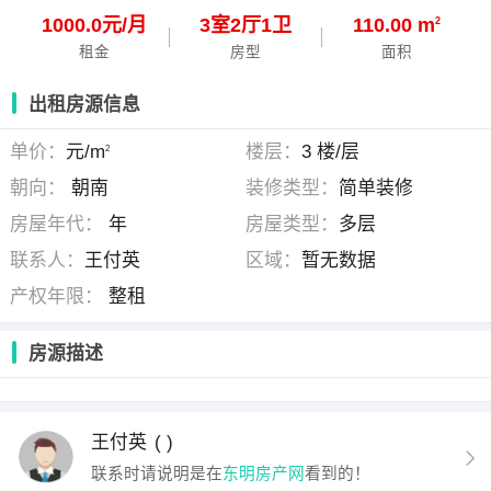
1000.0元/月
3
室
2
厅
1
卫
110.00 m
2
租金
房型
面积
出租房源信息
单价：
元/m
楼层：
3 楼/层
2
朝向：
朝南
装修类型：
简单装修
房屋年代：
年
房屋类型：
多层
联系人：
王付英
区域：
暂无数据
产权年限：
整租
房源描述
王付英
( )
联系时请说明是在
东明房产网
看到的！